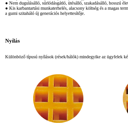
● Nem dugulásálló, súrlódásgátló, ütésálló, szakadásálló, hosszú élet
● Kis karbantartási munkaterhelés, alacsony költség és a magas terme
a gumi szitaháló új generációs helyettesítője.
Nyílás
Különböző típusú nyílások (rések/hálók) mindegyike az ügyfelek ké