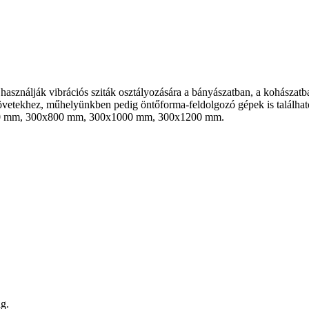
 használják vibrációs sziták osztályozására a bányászatban, a kohászatb
övetekhez, műhelyünkben pedig öntőforma-feldolgozó gépek is találhatók
x610 mm, 300x800 mm, 300x1000 mm, 300x1200 mm.
g.