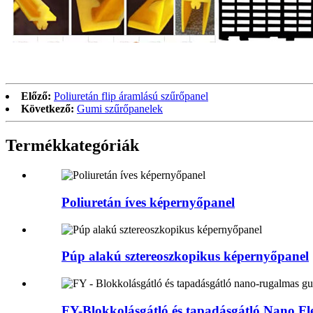
Előző:
Poliuretán flip áramlású szűrőpanel
Következő:
Gumi szűrőpanelek
Termékkategóriák
Poliuretán íves képernyőpanel
Púp alakú sztereoszkopikus képernyőpanel
FY-Blokkolásgátló és tapadásgátló Nano Fle