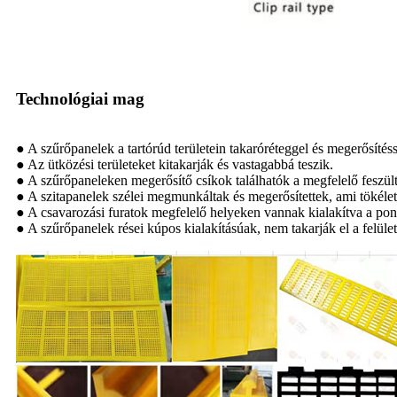
Technológiai mag
● A szűrőpanelek a tartórúd területein takaróréteggel és megerősítés
● Az ütközési területeket kitakarják és vastagabbá teszik.
● A szűrőpaneleken megerősítő csíkok találhatók a megfelelő feszültsé
● A szitapanelek szélei megmunkáltak és megerősítettek, ami tökéletes
● A csavarozási furatok megfelelő helyeken vannak kialakítva a pon
● A szűrőpanelek rései kúpos kialakításúak, nem takarják el a felület