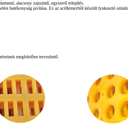
tartamú, alacsony zajszintű, egyszerű telepítés.
lési hatékonyság javítása. Ez az acéllemezből készült lyukasztó szitahál
réseinek megfelelően tervezhető.