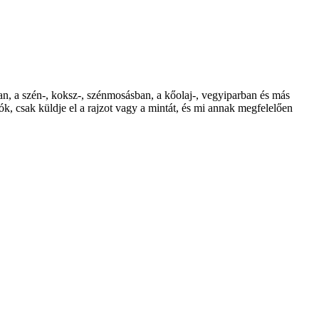
an, a szén-, koksz-, szénmosásban, a kőolaj-, vegyiparban és más
, csak küldje el a rajzot vagy a mintát, és mi annak megfelelően