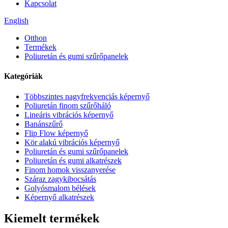
Kapcsolat
English
Otthon
Termékek
Poliuretán és gumi szűrőpanelek
Kategóriák
Többszintes nagyfrekvenciás képernyő
Poliuretán finom szűrőháló
Lineáris vibrációs képernyő
Banánszűrő
Flip Flow képernyő
Kör alakú vibrációs képernyő
Poliuretán és gumi szűrőpanelek
Poliuretán és gumi alkatrészek
Finom homok visszanyerése
Száraz zagykibocsátás
Golyósmalom bélések
Képernyő alkatrészek
Kiemelt termékek