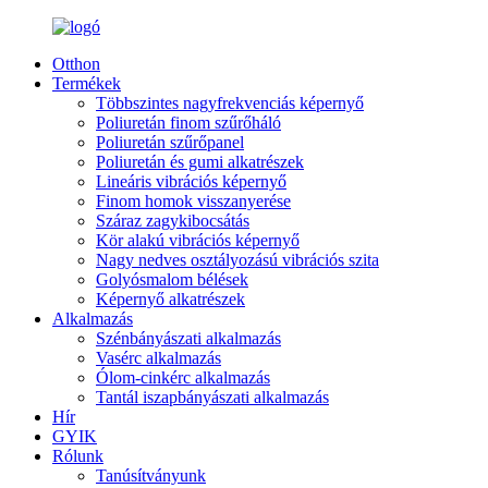
Otthon
Termékek
Többszintes nagyfrekvenciás képernyő
Poliuretán finom szűrőháló
Poliuretán szűrőpanel
Poliuretán és gumi alkatrészek
Lineáris vibrációs képernyő
Finom homok visszanyerése
Száraz zagykibocsátás
Kör alakú vibrációs képernyő
Nagy nedves osztályozású vibrációs szita
Golyósmalom bélések
Képernyő alkatrészek
Alkalmazás
Szénbányászati ​​alkalmazás
Vasérc alkalmazás
Ólom-cinkérc alkalmazás
Tantál iszapbányászati ​​alkalmazás
Hír
GYIK
Rólunk
Tanúsítványunk