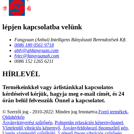
lépjen kapcsolatba velünk
Fangyuan (Anhui) Intelligens Bányászati ​​Berendezések Kft.
0086 189 0561 9718
ahfy@ahfangyuan.com
fytec@fangyuanah.com
0086 152 1265 6211
HÍRLEVÉL
Termékeinkkel vagy árlistánkkal kapcsolatos
kérdéseivel kérjük, hagyja meg e-mail címét, és 24
órán belül felvesszük Önnel a kapcsolatot.
© Szerzői jog - 2010-2022: Minden jog fenntartva.
Forró termékek
,
Oldaltérkép
Ásványkinyerési szűrőgép
,
Poliuretán relaxációs képernyőpanel
,
Víztelenítő vibrációs képernyő
,
Ásványfeldolgozó finomszűrő gép
,
Uretán víztelenítő szűrőháló
,
5 rétegű finom vibrációs szűrőgép
,