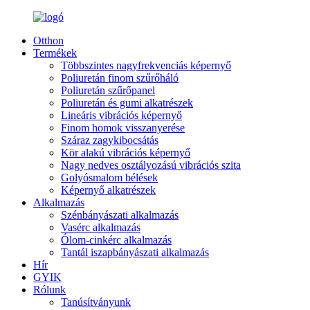
Otthon
Termékek
Többszintes nagyfrekvenciás képernyő
Poliuretán finom szűrőháló
Poliuretán szűrőpanel
Poliuretán és gumi alkatrészek
Lineáris vibrációs képernyő
Finom homok visszanyerése
Száraz zagykibocsátás
Kör alakú vibrációs képernyő
Nagy nedves osztályozású vibrációs szita
Golyósmalom bélések
Képernyő alkatrészek
Alkalmazás
Szénbányászati ​​alkalmazás
Vasérc alkalmazás
Ólom-cinkérc alkalmazás
Tantál iszapbányászati ​​alkalmazás
Hír
GYIK
Rólunk
Tanúsítványunk