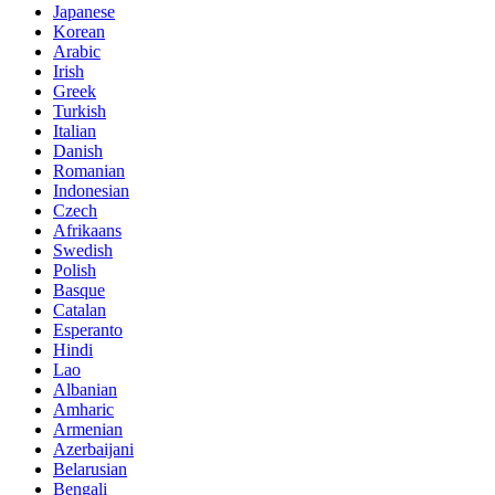
Japanese
Korean
Arabic
Irish
Greek
Turkish
Italian
Danish
Romanian
Indonesian
Czech
Afrikaans
Swedish
Polish
Basque
Catalan
Esperanto
Hindi
Lao
Albanian
Amharic
Armenian
Azerbaijani
Belarusian
Bengali