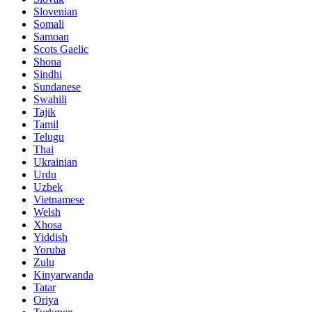
Slovenian
Somali
Samoan
Scots Gaelic
Shona
Sindhi
Sundanese
Swahili
Tajik
Tamil
Telugu
Thai
Ukrainian
Urdu
Uzbek
Vietnamese
Welsh
Xhosa
Yiddish
Yoruba
Zulu
Kinyarwanda
Tatar
Oriya