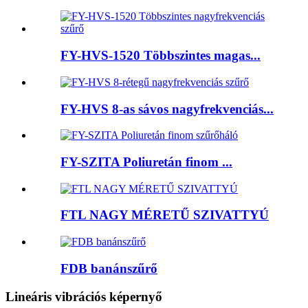
FY-HVS-1520 Többszintes magas...
FY-HVS 8-as sávos nagyfrekvenciás...
FY-SZITA Poliuretán finom ...
FTL NAGY MÉRETŰ SZIVATTYÚ
FDB banánszűrő
Lineáris vibrációs képernyő