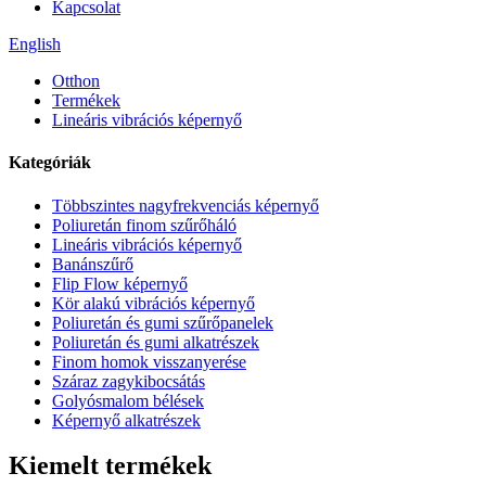
Kapcsolat
English
Otthon
Termékek
Lineáris vibrációs képernyő
Kategóriák
Többszintes nagyfrekvenciás képernyő
Poliuretán finom szűrőháló
Lineáris vibrációs képernyő
Banánszűrő
Flip Flow képernyő
Kör alakú vibrációs képernyő
Poliuretán és gumi szűrőpanelek
Poliuretán és gumi alkatrészek
Finom homok visszanyerése
Száraz zagykibocsátás
Golyósmalom bélések
Képernyő alkatrészek
Kiemelt termékek