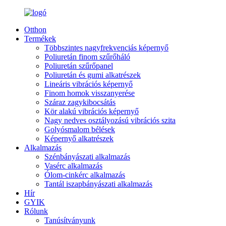
Otthon
Termékek
Többszintes nagyfrekvenciás képernyő
Poliuretán finom szűrőháló
Poliuretán szűrőpanel
Poliuretán és gumi alkatrészek
Lineáris vibrációs képernyő
Finom homok visszanyerése
Száraz zagykibocsátás
Kör alakú vibrációs képernyő
Nagy nedves osztályozású vibrációs szita
Golyósmalom bélések
Képernyő alkatrészek
Alkalmazás
Szénbányászati ​​alkalmazás
Vasérc alkalmazás
Ólom-cinkérc alkalmazás
Tantál iszapbányászati ​​alkalmazás
Hír
GYIK
Rólunk
Tanúsítványunk