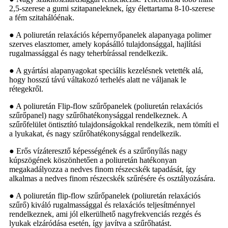
2,5-szerese a gumi szitapaneleknek, így élettartama 8-10-szerese
a fém szitahálóénak.
● A poliuretán relaxációs képernyőpanelek alapanyaga polimer
szerves elasztomer, amely kopásálló tulajdonsággal, hajlítási
rugalmassággal és nagy teherbírással rendelkezik.
● A gyártási alapanyagokat speciális kezelésnek vetették alá,
hogy hosszú távú váltakozó terhelés alatt ne váljanak le
rétegekről.
● A poliuretán Flip-flow szűrőpanelek (poliuretán relaxációs
szűrőpanel) nagy szűrőhatékonysággal rendelkeznek. A
szűrőfelület öntisztító tulajdonságokkal rendelkezik, nem tömíti el
a lyukakat, és nagy szűrőhatékonysággal rendelkezik.
● Erős vízáteresztő képességének és a szűrőnyílás nagy
kúpszögének köszönhetően a poliuretán hatékonyan
megakadályozza a nedves finom részecskék tapadását, így
alkalmas a nedves finom részecskék szűrésére és osztályozására.
● A poliuretán flip-flow szűrőpanelek (poliuretán relaxációs
szűrő) kiváló rugalmassággal és relaxációs teljesítménnyel
rendelkeznek, ami jól elkerülhető nagyfrekvenciás rezgés és
lyukak elzáródása esetén, így javítva a szűrőhatást.