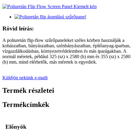
Rövid leírás:
A poliuretán flip-flow szűrőpaneleket széles körben használják a
kohászatban, bányászatban, szénbányászatban, építőanyag-iparban,
vízgazdálkodásban, környezetvédelemben és más iparágakban. A
normál méretek, például 325 (sz) x 2580 (h) mm és 355 (sz) x 2580
(h) mm, mind elérhetők, más méretek is egyediek.
Küldjön nekünk e-mailt
Termék részletei
Termékcímkék
Előnyök