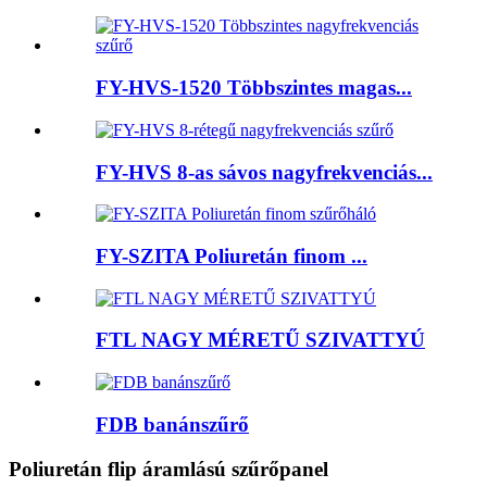
FY-HVS-1520 Többszintes magas...
FY-HVS 8-as sávos nagyfrekvenciás...
FY-SZITA Poliuretán finom ...
FTL NAGY MÉRETŰ SZIVATTYÚ
FDB banánszűrő
Poliuretán flip áramlású szűrőpanel