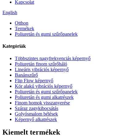
Kapcsolat
English
Otthon
Termékek
Poliuretán és gumi szűrőpanelek
Kategóriák
Többszintes nagyfrekvenciás képernyő
Poliuretán finom szűrőháló
Lineáris vibrációs képernyő
Banánszűrő
Flip Flow képernyő
Kör alakú vibrációs képernyő
Poliuretán és gumi szűrőpanelek
Poliuretán és gumi alkatrészek
Finom homok visszanyerése
Száraz zagykibocsátás
Golyósmalom bélések
Képernyő alkatrészek
Kiemelt termékek