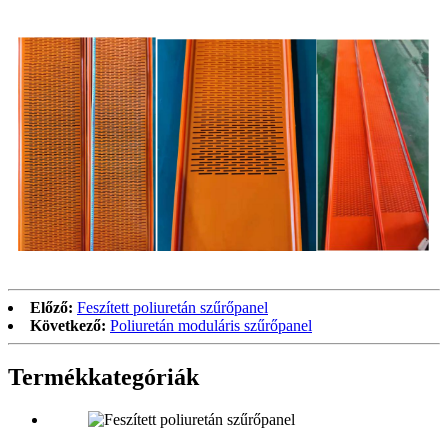
Előző:
Feszített poliuretán szűrőpanel
Következő:
Poliuretán moduláris szűrőpanel
Termékkategóriák