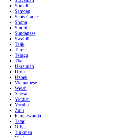
Slovenian
Somali
Samoan
Scots Gaelic
Shona
Sindhi
Sundanese
Swahili
Tajik
Tamil
Telugu
Thai
Ukrainian
Urdu
Uzbek
Vietnamese
Welsh
Xhosa
Yiddish
Yoruba
Zulu
Kinyarwanda
Tatar
Oriya
Turkmen