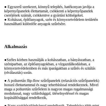
● Egyszerű szerkezet, könnyű telepítés, hatékonyan javítja a
képernyőpanelek élettartamát, csökkenti a képernyőpanelek
cseréjének számát, csökkentve a gyártási költségeket.
● Kohászat, építőanyagok, szén és környezetvédelem területén
használható különféle anyagok szűrésére.
Alkalmazás
●
Széles körben használják a kohászatban, a bányászatban, a
széniparban, az építőanyagokban, a vízgazdálkodásban, a
környezetvédelemben és más iparágakban a szűrés és szitálás
(elválasztás) során.
● A poliuretán flip-flow szűrőpanelek (relaxációs szűrőpanelek)
hosszú élettartammal és nagy teherbírással rendelkeznek. Mivel
maga a poliuretán szűrőelem is nagyon magas rugalmassági
modulussal, nagy szilárdsággal, ütéselnyeléssel és magas
kopásállósággal rendelkezik,
● Nagy szakítószilárdsággal rendelkezik. Teherbírása több mint