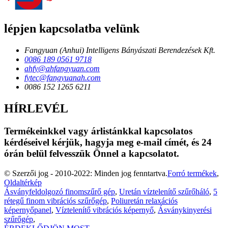
lépjen kapcsolatba velünk
Fangyuan (Anhui) Intelligens Bányászati ​​Berendezések Kft.
0086 189 0561 9718
ahfy@ahfangyuan.com
fytec@fangyuanah.com
0086 152 1265 6211
HÍRLEVÉL
Termékeinkkel vagy árlistánkkal kapcsolatos
kérdéseivel kérjük, hagyja meg e-mail címét, és 24
órán belül felvesszük Önnel a kapcsolatot.
© Szerzői jog - 2010-2022: Minden jog fenntartva.
Forró termékek
,
Oldaltérkép
Ásványfeldolgozó finomszűrő gép
,
Uretán víztelenítő szűrőháló
,
5
rétegű finom vibrációs szűrőgép
,
Poliuretán relaxációs
képernyőpanel
,
Víztelenítő vibrációs képernyő
,
Ásványkinyerési
szűrőgép
,