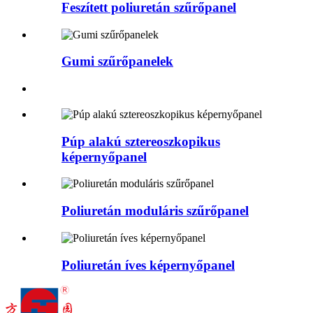
Feszített poliuretán szűrőpanel
Gumi szűrőpanelek
Púp alakú sztereoszkopikus
képernyőpanel
Poliuretán moduláris szűrőpanel
Poliuretán íves képernyőpanel